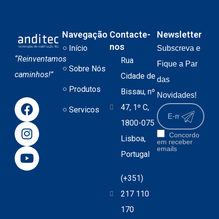
Navegação
Contacte-
Newsletter
nos
Início
Subscreva e
“Reinventamos
Rua
Fique a Par
Sobre Nós
caminhos!”
Cidade de
das
Produtos
Bissau, nº
Novidades!
47, 1º C,
Servicos
1800-075
Concordo
Lisboa,
em receber
emails
Portugal
(+351)
217 110
170