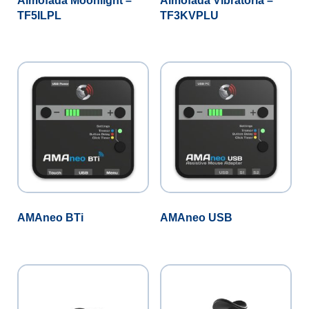
Almofada Moonlight –
Almofada Vibratória –
TF5ILPL
TF3KVPLU
AMAneo BTi
AMAneo USB