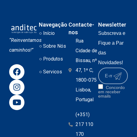
Navegação
Contacte-
Newsletter
nos
Início
Subscreva e
“Reinventamos
Rua
Fique a Par
Sobre Nós
caminhos!”
Cidade de
das
Produtos
Bissau, nº
Novidades!
47, 1º C,
Servicos
1800-075
Concordo
Lisboa,
em receber
emails
Portugal
(+351)
217 110
170