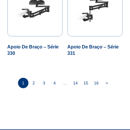
Apoio De Braço – Série
Apoio De Braço – Série
330
331
1
2
3
4
…
14
15
16
>