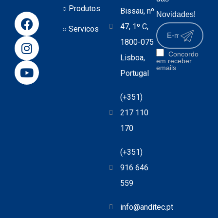
Produtos
Bissau, nº
Novidades!
47, 1º C,
Servicos
1800-075
Concordo
Lisboa,
em receber
emails
Portugal
(+351)
217 110
170
(+351)
916 646
559
info@anditec.pt