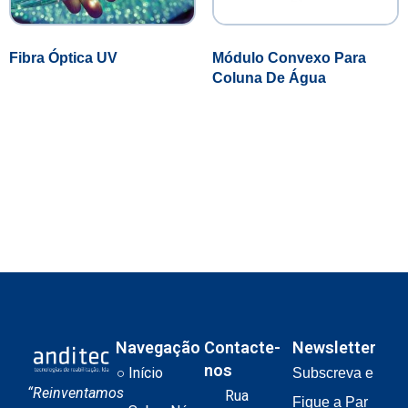
Fibra Óptica UV
Módulo Convexo Para
Coluna De Água
Navegação
Contacte-
Newsletter
nos
Início
Subscreva e
“Reinventamos
Rua
Fique a Par