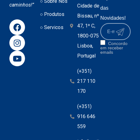
Sobre Nós
caminhos!”
Cidade de
das
Produtos
Bissau, nº
Novidades!
47, 1º C,
Servicos
1800-075
Concordo
Lisboa,
em receber
emails
Portugal
(+351)
217 110
170
(+351)
916 646
559