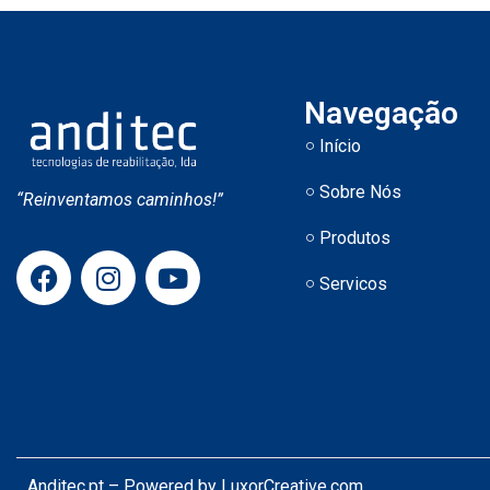
Navegação
Início
Sobre Nós
“Reinventamos caminhos!”
Produtos
Servicos
Anditec.pt – Powered by
LuxorCreative.com