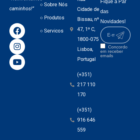
Fique a Par
Sobre Nós
caminhos!”
Cidade de
das
Produtos
Bissau, nº
Novidades!
47, 1º C,
Servicos
1800-075
Concordo
Lisboa,
em receber
emails
Portugal
(+351)
217 110
170
(+351)
916 646
559