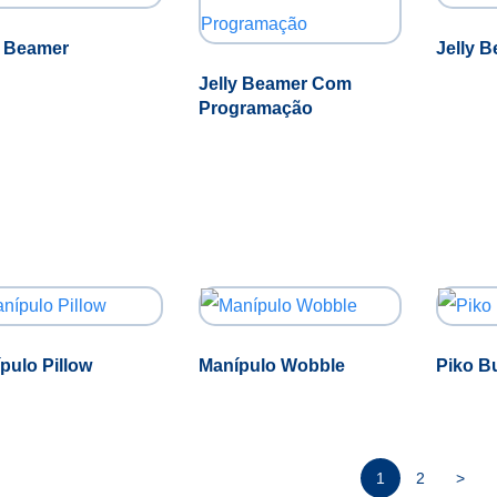
y Beamer
Jelly 
Jelly Beamer Com
Programação
pulo Pillow
Manípulo Wobble
Piko B
1
2
>