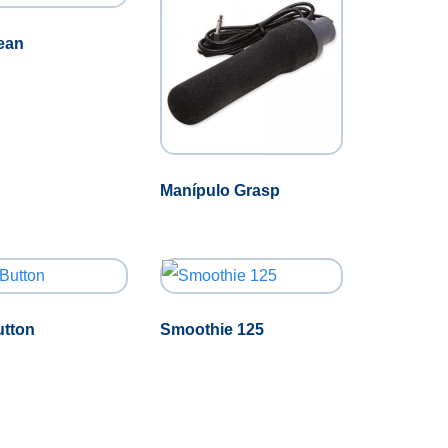
Bean
Manípulo Grasp
utton
Smoothie 125