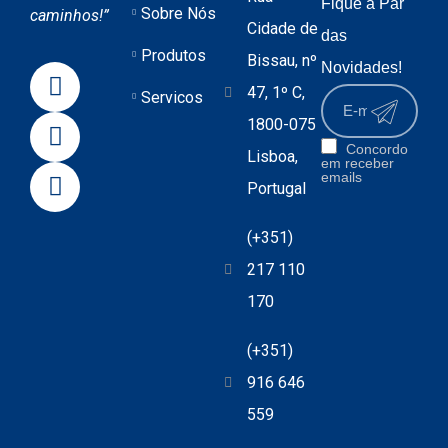
Fique a Par
Sobre Nós
caminhos!”
Cidade de
das
Produtos
Bissau, nº
Novidades!
47, 1º C,
Servicos
1800-075
Concordo
Lisboa,
em receber
emails
Portugal
(+351)
217 110
170
(+351)
916 646
559